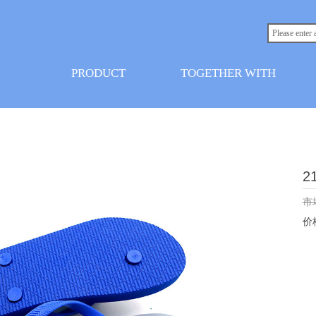
PRODUCT
TOGETHER WITH
2
市
价