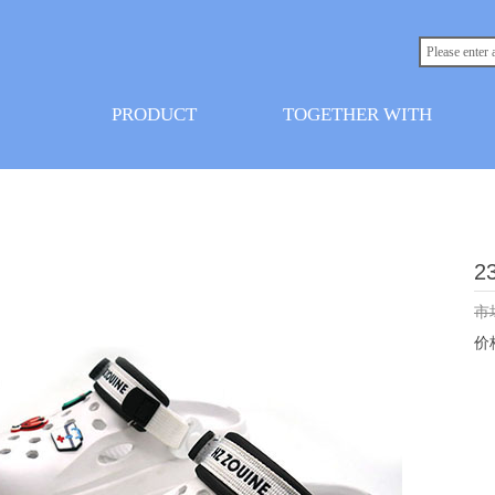
PRODUCT
TOGETHER WITH
2
市
价